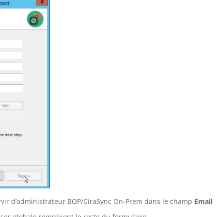
servir d’administrateur BOP/CiraSync On-Prem dans le champ
Email
esses globale rempliront le reste du formulaire.