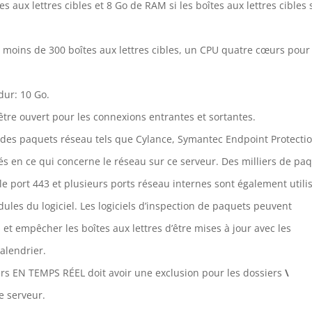
aux lettres cibles et 8 Go de RAM si les boîtes aux lettres cibles 
moins de 300 boîtes aux lettres cibles, un CPU quatre cœurs pour
dur: 10 Go.
t être ouvert pour les connexions entrantes et sortantes.
n des paquets réseau tels que Cylance, Symantec Endpoint Protectio
és en ce qui concerne le réseau sur ce serveur. Des milliers de pa
e port 443 et plusieurs ports réseau internes sont également utili
les du logiciel. Les logiciels d’inspection de paquets peuvent
t empêcher les boîtes aux lettres d’être mises à jour avec les
alendrier.
hiers EN TEMPS RÉEL doit avoir une exclusion pour les dossiers
\
e serveur.