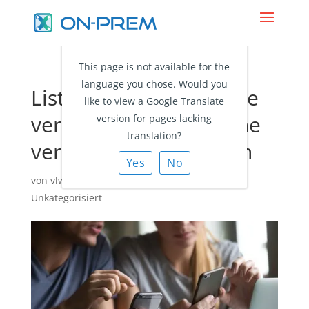
This page is not available for the
language you chose. Would you
Liste d’adresses globale
like to view a Google Translate
vers iPhone : Recherche
version for pages lacking
translation?
versus Synchronisation
Yes
No
von
vlw@ciraapps.com
|
Jan. 1, 2022
|
Unkategorisiert