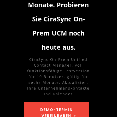
Monate. Probieren
Sie CiraSync On-
Prem UCM noch
heute aus.
CiraSync On-Prem Unified
Contact Manager, voll
funktionsfähige Testversion
für 10 Benutzer, gültig für
sechs Monate. Aktualisiert
Ihre Unternehmenskontakte
und Kalender.
DEMO-TERMIN
VEREINBAREN